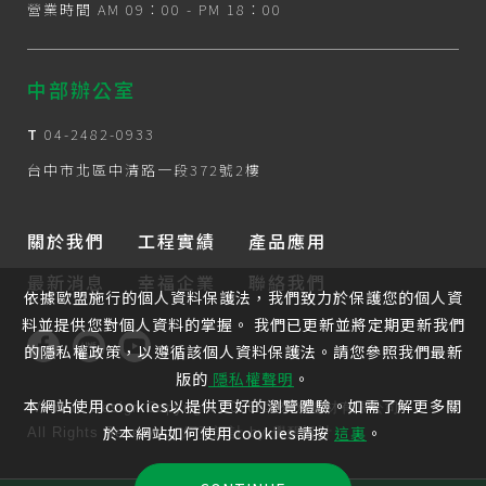
營業時間 AM 09：00 - PM 18：00
中部辦公室
T
04-2482-0933
台中市北區中清路一段372號2樓
關於我們
工程實績
產品應用
最新消息
幸福企業
聯絡我們
依據歐盟施行的個人資料保護法，我們致力於保護您的個人資
料並提供您對個人資料的掌握。 我們已更新並將定期更新我們
的隱私權政策，以遵循該個人資料保護法。請您參照我們最新
版的
隱私權聲明
。
本網站使用cookies以提供更好的瀏覽體驗。如需了解更多關
Website Design
Copyright 2026 © 來來建材有限公司
於本網站如何使用cookies請按
這裏
。
All Rights Reserved.
網頁設計
by
覺醒設計